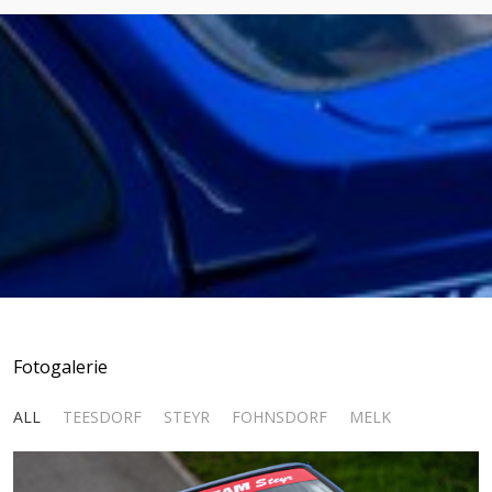
Fotogalerie
ALL
TEESDORF
STEYR
FOHNSDORF
MELK