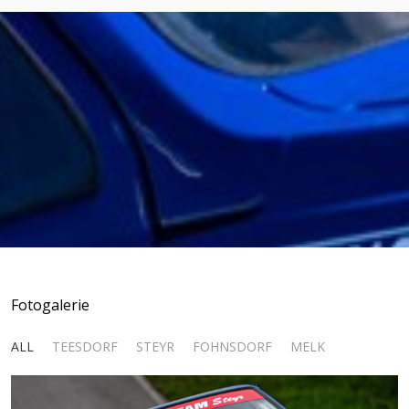
Fotogalerie
ALL
TEESDORF
STEYR
FOHNSDORF
MELK